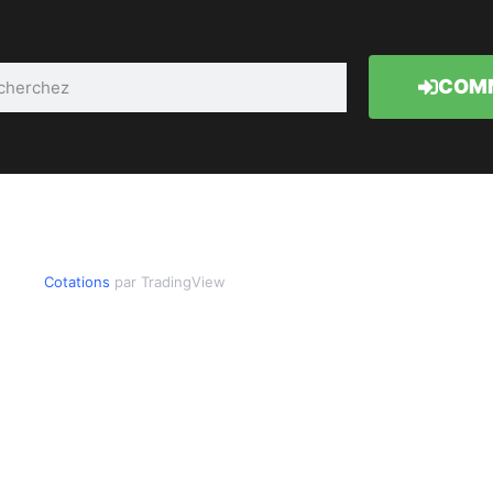
COMM
Cotations
par TradingView