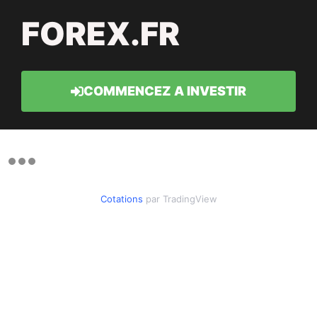
FOREX.FR
COMMENCEZ A INVESTIR
Cotations
par TradingView