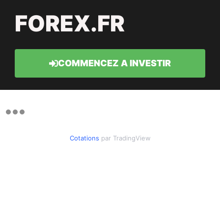
FOREX.FR
COMMENCEZ A INVESTIR
Cotations
par TradingView