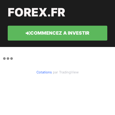
FOREX.FR
COMMENCEZ A INVESTIR
Cotations
par TradingView