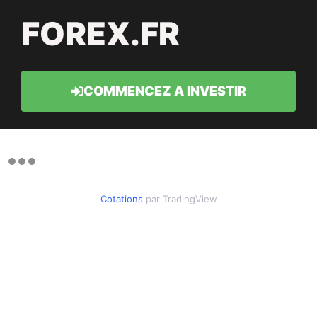
FOREX.FR
COMMENCEZ A INVESTIR
Cotations
par TradingView