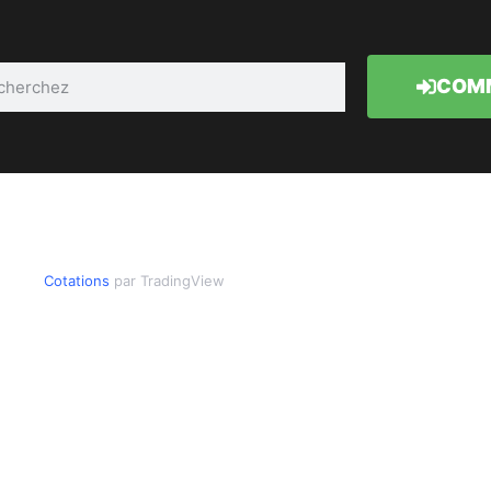
COMM
Cotations
par TradingView