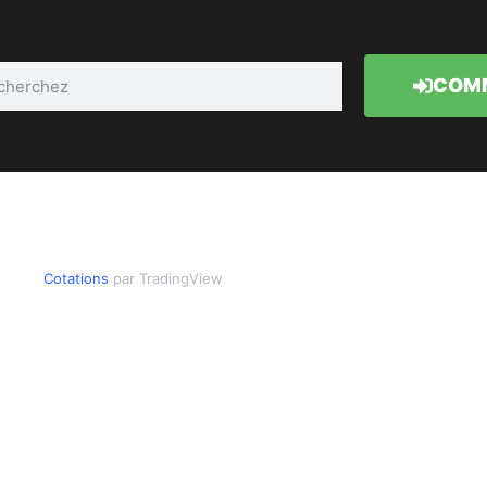
COMM
Cotations
par TradingView