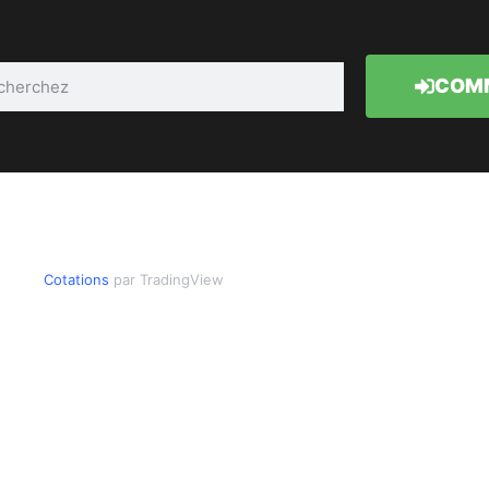
COMM
Cotations
par TradingView