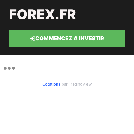
FOREX.FR
COMMENCEZ A INVESTIR
Cotations
par TradingView