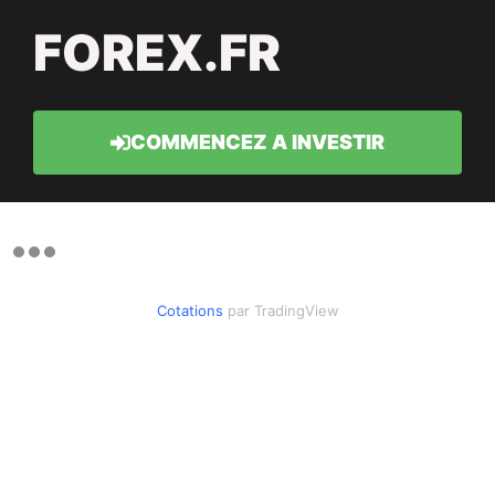
FOREX.FR
COMMENCEZ A INVESTIR
Cotations
par TradingView