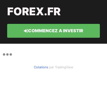
FOREX.FR
COMMENCEZ A INVESTIR
Cotations
par TradingView