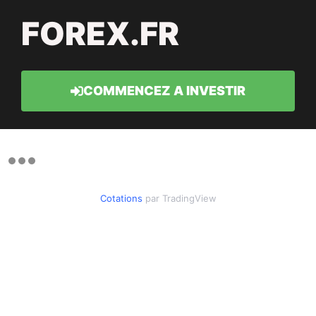
FOREX.FR
COMMENCEZ A INVESTIR
Cotations
par TradingView