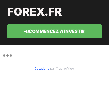
FOREX.FR
COMMENCEZ A INVESTIR
Cotations
par TradingView