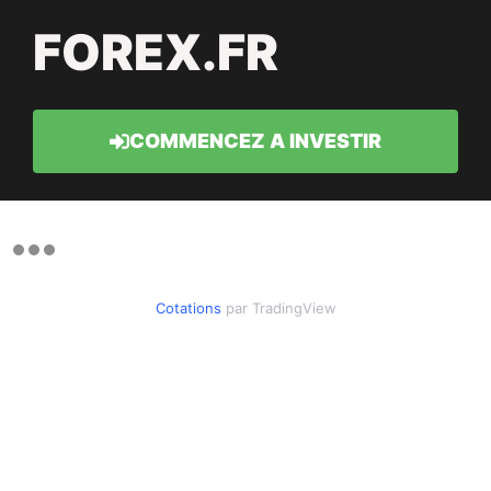
FOREX.FR
COMMENCEZ A INVESTIR
Cotations
par TradingView