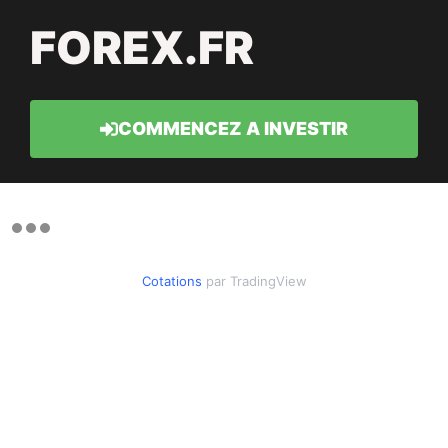
FOREX.FR
COMMENCEZ A INVESTIR
Cotations
par TradingView