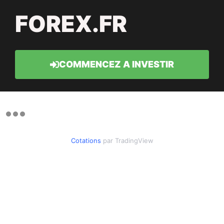
FOREX.FR
COMMENCEZ A INVESTIR
Cotations
par TradingView