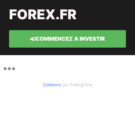
FOREX.FR
COMMENCEZ A INVESTIR
Cotations
par TradingView