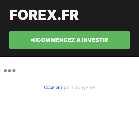
FOREX.FR
COMMENCEZ A INVESTIR
Cotations
par TradingView