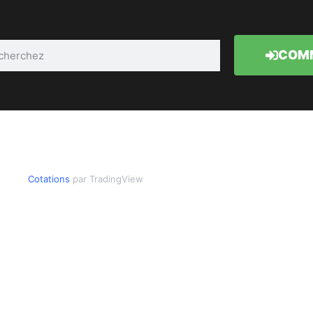
COMM
Cotations
par TradingView