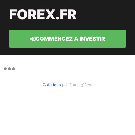
FOREX.FR
COMMENCEZ A INVESTIR
Cotations
par TradingView