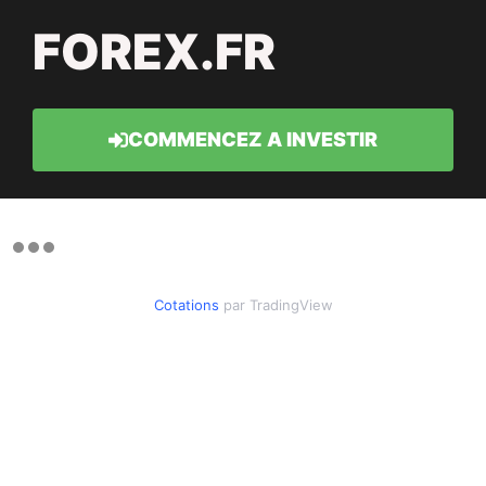
FOREX.FR
COMMENCEZ A INVESTIR
Cotations
par TradingView