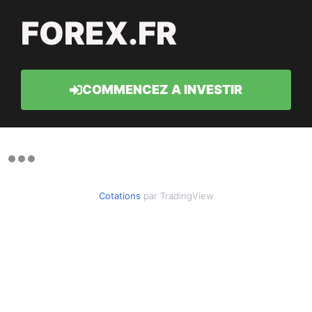
FOREX.FR
COMMENCEZ A INVESTIR
Cotations
par TradingView