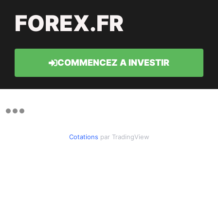
FOREX.FR
COMMENCEZ A INVESTIR
Cotations
par TradingView