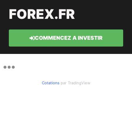
FOREX.FR
COMMENCEZ A INVESTIR
Cotations
par TradingView