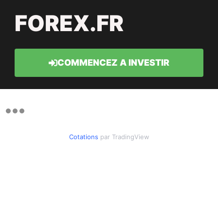
FOREX.FR
COMMENCEZ A INVESTIR
Cotations
par TradingView