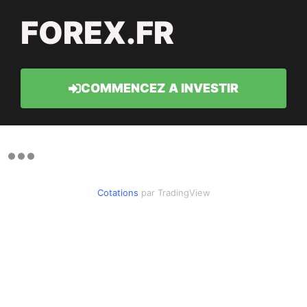
FOREX.FR
COMMENCEZ A INVESTIR
Cotations
par TradingView