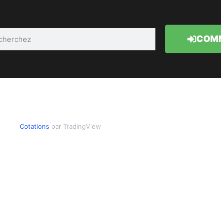
COMM
Cotations
par TradingView