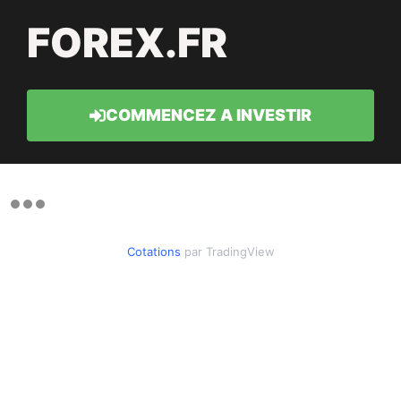
FOREX.FR
COMMENCEZ A INVESTIR
Cotations
par TradingView