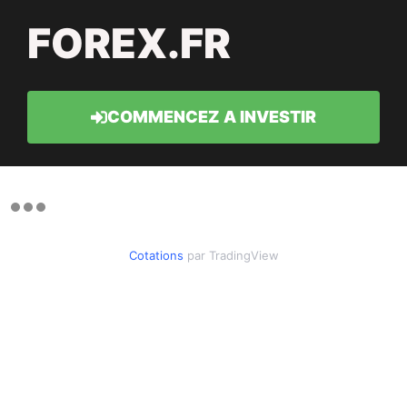
FOREX.FR
COMMENCEZ A INVESTIR
Cotations
par TradingView