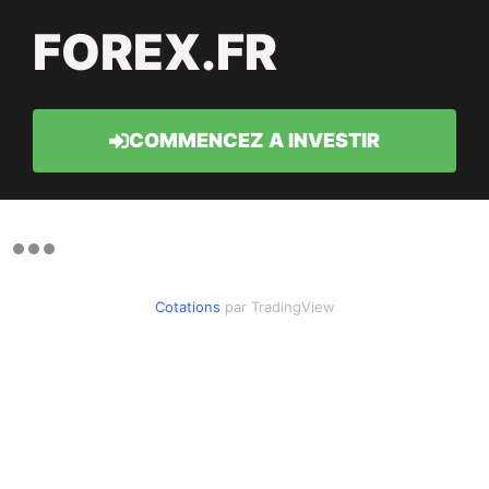
FOREX.FR
COMMENCEZ A INVESTIR
Cotations
par TradingView