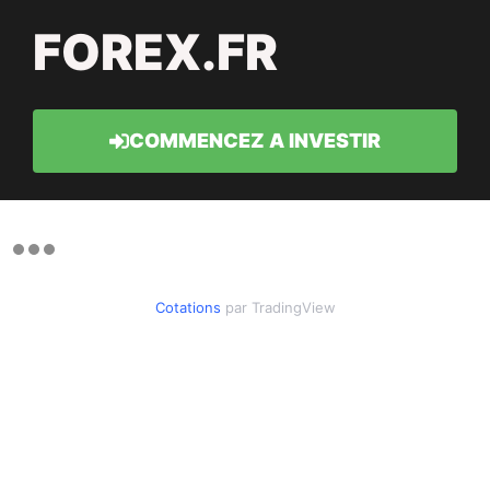
FOREX.FR
COMMENCEZ A INVESTIR
Cotations
par TradingView