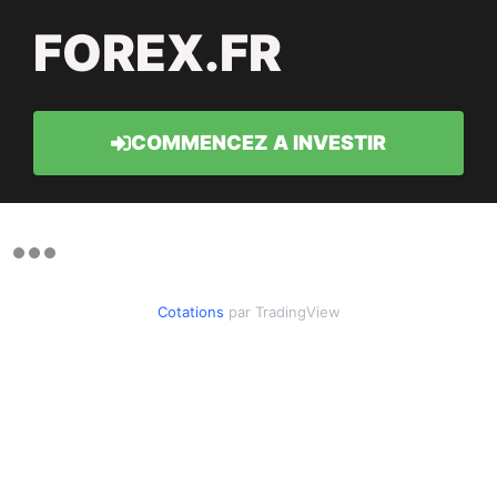
FOREX.FR
COMMENCEZ A INVESTIR
Cotations
par TradingView