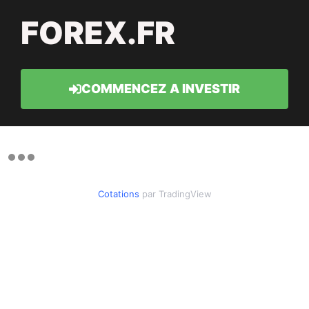
FOREX.FR
COMMENCEZ A INVESTIR
Cotations
par TradingView