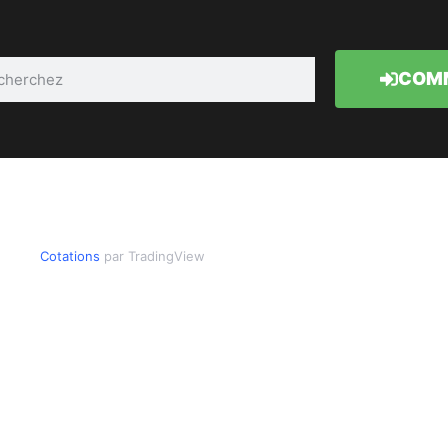
COMM
Cotations
par TradingView