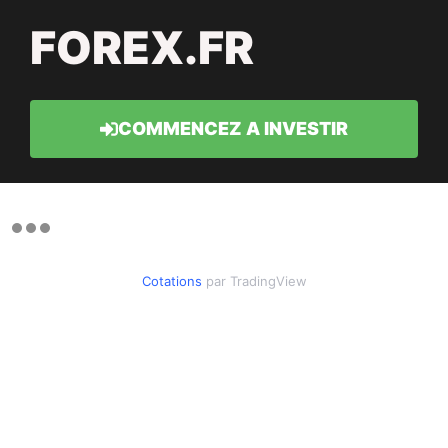
FOREX.FR
COMMENCEZ A INVESTIR
Cotations
par TradingView