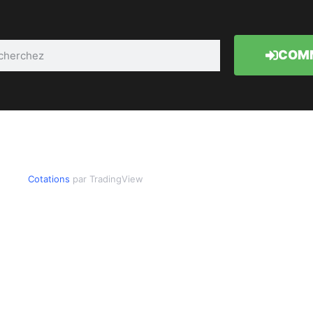
COMM
Cotations
par TradingView