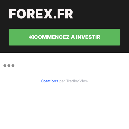
FOREX.FR
COMMENCEZ A INVESTIR
Cotations
par TradingView