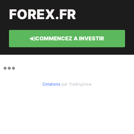
FOREX.FR
COMMENCEZ A INVESTIR
Cotations
par TradingView