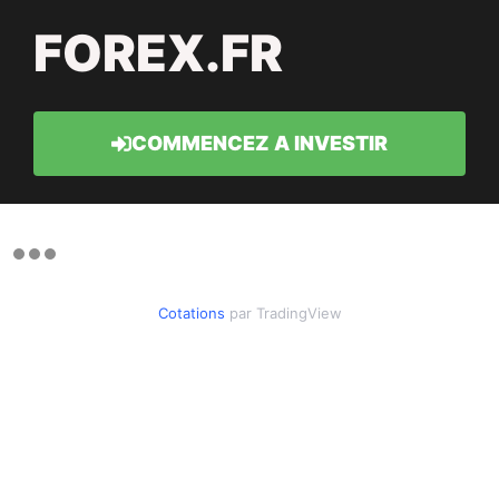
FOREX.FR
COMMENCEZ A INVESTIR
Cotations
par TradingView