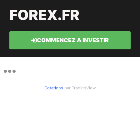
FOREX.FR
COMMENCEZ A INVESTIR
Cotations
par TradingView