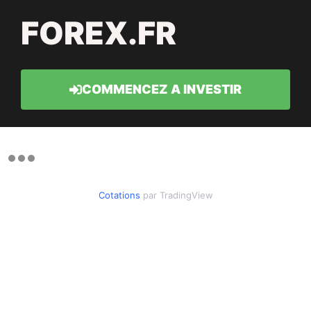
FOREX.FR
COMMENCEZ A INVESTIR
Cotations
par TradingView