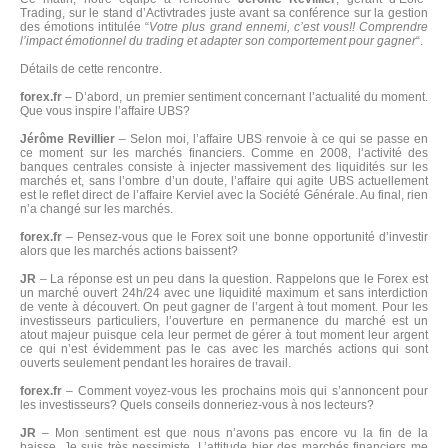
Trading, sur le stand d’Activtrades juste avant sa conférence sur la gestion
des émotions intitulée “
Votre plus grand ennemi, c’est vous!! Comprendre
l’impact émotionnel du trading et adapter son comportement pour gagner
“.
Détails de cette rencontre.
forex.fr
– D’abord, un premier sentiment concernant l’actualité du moment.
Que vous inspire l’affaire UBS?
Jérôme Revillier
– Selon moi, l’affaire UBS renvoie à ce qui se passe en
ce moment sur les marchés financiers. Comme en 2008, l’activité des
banques centrales consiste à injecter massivement des liquidités sur les
marchés et, sans l’ombre d’un doute, l’affaire qui agite UBS actuellement
est le reflet direct de l’affaire Kerviel avec la Société Générale. Au final, rien
n’a changé sur les marchés.
forex.fr
– Pensez-vous que le Forex soit une bonne opportunité d’investir
alors que les marchés actions baissent?
JR
– La réponse est un peu dans la question. Rappelons que le Forex est
un marché ouvert 24h/24 avec une liquidité maximum et sans interdiction
de vente à découvert. On peut gagner de l’argent à tout moment. Pour les
investisseurs particuliers, l’ouverture en permanence du marché est un
atout majeur puisque cela leur permet de gérer à tout moment leur argent
ce qui n’est évidemment pas le cas avec les marchés actions qui sont
ouverts seulement pendant les horaires de travail.
forex.fr
– Comment voyez-vous les prochains mois qui s’annoncent pour
les investisseurs? Quels conseils donneriez-vous à nos lecteurs?
JR
– Mon sentiment est que nous n’avons pas encore vu la fin de la
baisse. Je suis très pessimiste. L’attitude hier des marchés financiers me