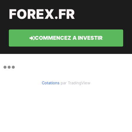
FOREX.FR
COMMENCEZ A INVESTIR
Cotations
par TradingView