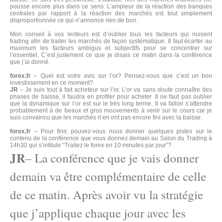
pousse encore plus dans ce sens. L’ampleur de la réaction des banques
centrales par rapport à la réaction des marchés est tout simplement
disproportionnée ce qui n’annonce rien de bon.
Mon conseil à vos lecteurs est d’oublier tous les facteurs qui nuisent
trading afin de traiter les marchés de façon systématique. Il faut écarter au
maximum les facteurs ambigus et subjectifs pour se concentrer sur
l’essentiel. C’est justement ce que je disais ce matin dans la conférence
que j’ai donné.
forex.fr
– Quel est votre avis sur l’or? Pensez-vous que c’est un bon
investissement en ce moment?
JR
– Je suis tout à fait acheteur sur l’or. L’or va sans doute connaître des
phases de baisse, il faudra en profiter pour acheter. Il ne faut pas oublier
que la dynamique sur l’or est sur le très long terme. Il va falloir s’attendre
probablement à de beaux et gros mouvements à venir sur le cours car je
suis convaincu que les marchés n’en ont pas encore fini avec la baisse.
forex.fr
– Pour finir, pouvez-vous nous donner quelques pistes sur le
contenu de la conférence que vous donnez demain au Salon du Trading à
14h30 qui s’intitule “Traitez le forex en 10 minutes par jour”?
JR
– La conférence que je vais donner
demain va être complémentaire de celle
de ce matin. Après avoir vu la stratégie
que j’applique chaque jour avec les