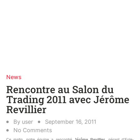
News
Rencontre au Salon du
Trading 2011 avec Jérôme
Revillier
By
user
September 16, 2011
No Comments
Ce matin, notre équipe a rencontré
Jérôme Revillier
, gérant d’Eole-