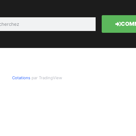
COMM
Cotations
par TradingView