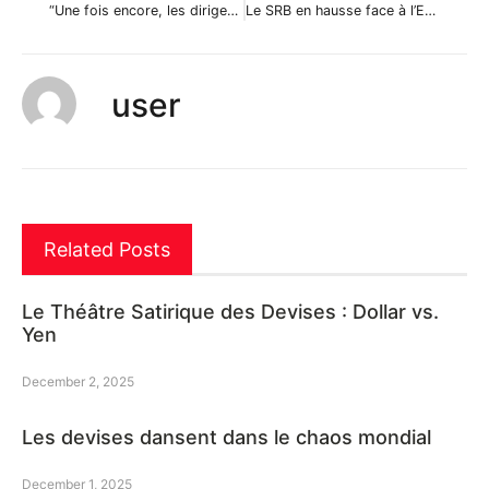
“Une fois encore, les dirigeants européens oublient que le temps politique n’est pas le temps économique et financier…”
Le SRB en hausse face à l’EUR malgré le report de la candidature de la Serbie à l’UE
user
Related Posts
Le Théâtre Satirique des Devises : Dollar vs.
Yen
December 2, 2025
Les devises dansent dans le chaos mondial
December 1, 2025