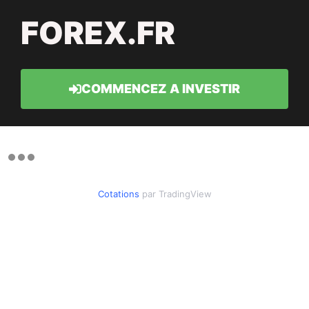
FOREX.FR
COMMENCEZ A INVESTIR
Cotations
par TradingView