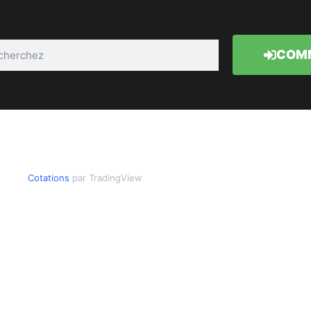
COMM
Cotations
par TradingView