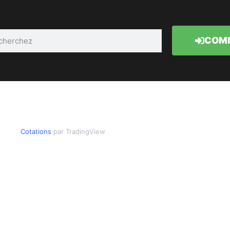
COMM
Cotations
par TradingView