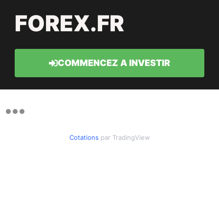
FOREX.FR
COMMENCEZ A INVESTIR
Cotations
par TradingView