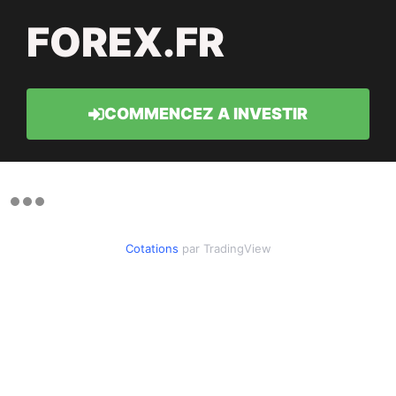
FOREX.FR
COMMENCEZ A INVESTIR
Cotations
par TradingView