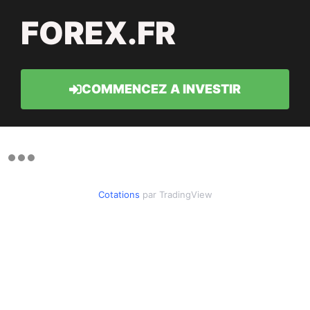
FOREX.FR
COMMENCEZ A INVESTIR
Cotations
par TradingView