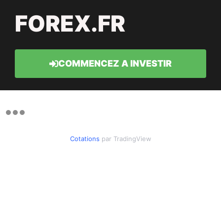
FOREX.FR
COMMENCEZ A INVESTIR
Cotations
par TradingView